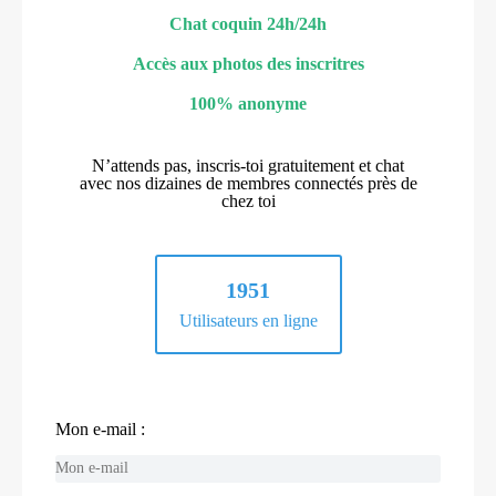
Chat coquin 24h/24h
Accès aux photos des inscritres
100% anonyme
N’attends pas, inscris-toi gratuitement et chat
avec nos dizaines de membres connectés près de
chez toi
1951
Utilisateurs en ligne
Mon e-mail :