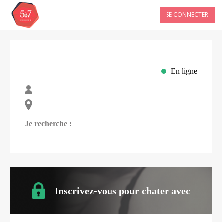
SE CONNECTER
En ligne
Je recherche :
Inscrivez-vous pour chater avec