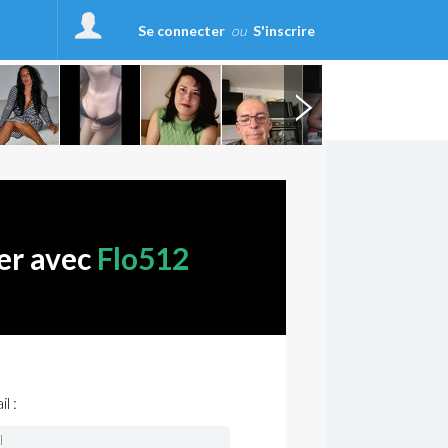
Se connecter
ou
S'inscrire
er avec
Flo512
l :