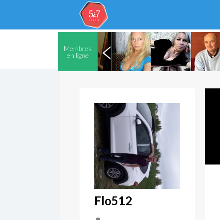
Membres
en ligne
Flo512