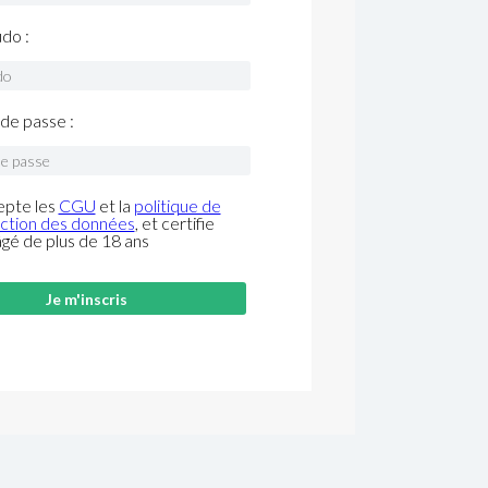
do :
de passe :
epte les
CGU
et la
politique de
ction des données
, et certifie
âgé de plus de 18 ans