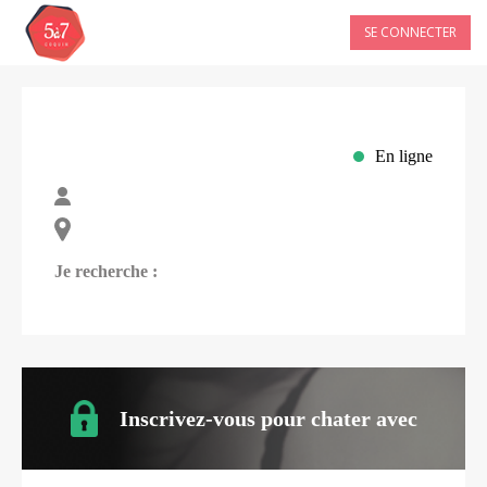
SE CONNECTER
En ligne
Je recherche :
Inscrivez-vous pour chater avec